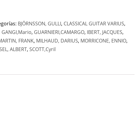
egorías:
BJÖRNSSON, GULLI
,
CLASSICAL GUITAR VARIUS
,
,
GANGI,Mario
,
GUARNIERI,CAMARGO
,
IBERT, JACQUES
,
MARTIN, FRANK
,
MILHAUD, DARIUS
,
MORRICONE, ENNIO
,
EL, ALBERT
,
SCOTT,Cyril