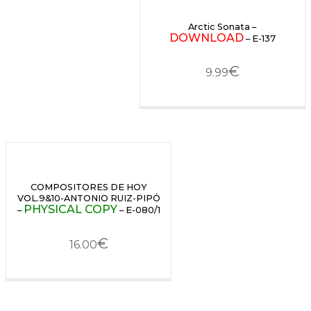
Arctic Sonata –
DOWNLOAD
– E-137
€
9.99
COMPOSITORES DE HOY
VOL.9&10-ANTONIO RUIZ-PIPÓ
PHYSICAL COPY
–
– E-080/1
€
16.00