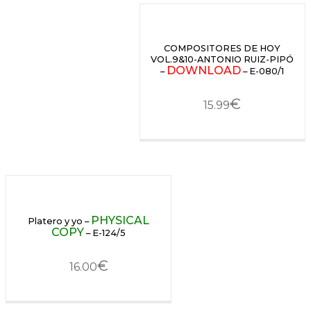
COMPOSITORES DE HOY
VOL.9&10-ANTONIO RUIZ-PIPÓ
DOWNLOAD
–
– E-080/1
€
15.99
PHYSICAL
Platero y yo –
COPY
– E-124/5
€
16.00