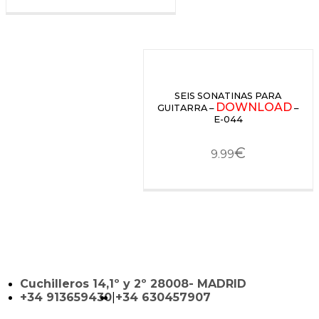
SEIS SONATINAS PARA
DOWNLOAD
GUITARRA –
–
E-044
€
9.99
Cuchilleros 14,1º y 2º 28008- MADRID
+34 913659430
|
+34 630457907