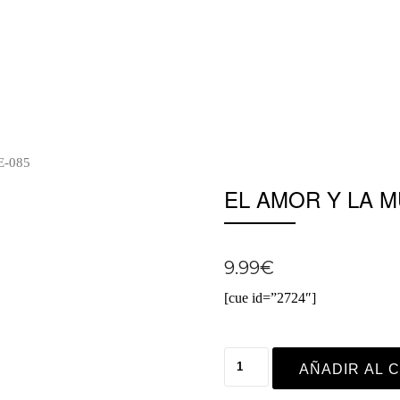
-085
EL AMOR Y LA 
9.99
€
[cue id=”2724″]
AÑADIR AL 