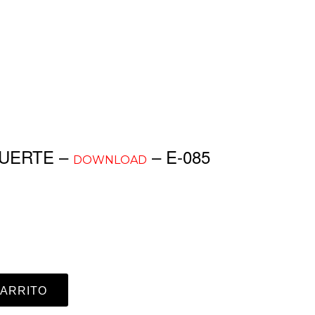
MUERTE –
– E-085
DOWNLOAD
CARRITO