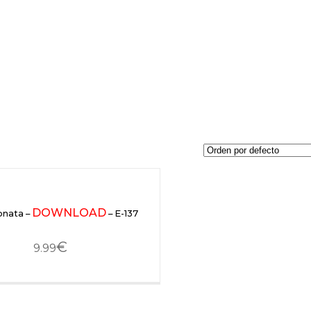
DOWNLOAD
onata –
– E-137
€
9.99