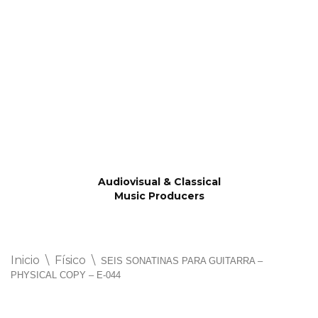
Saltar
al
contenido
Audiovisual & Classical
Music Producers
Inicio
\
Físico
\
SEIS SONATINAS PARA GUITARRA –
PHYSICAL COPY – E-044