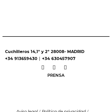
Cuchilleros 14,1º y 2º 28008- MADRID
|
+34 913659430
+34 630457907
PRENSA
Aviso legal
Política de privacidad
/
/