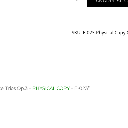
AÑADIR AL 
SKU:
E-023-Physical Copy
e Trios Op.3 –
PHYSICAL COPY
– E-023”