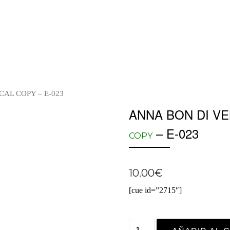
ICAL COPY – E-023
ANNA BON DI VE
– E-023
COPY
10.00
€
[cue id=”2715″]