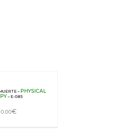
PHYSICAL
 MUERTE –
PY
– E-085
€
10.00