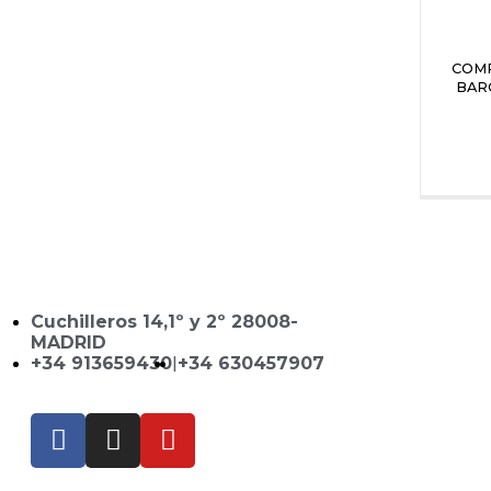
COMP
BAR
Cuchilleros 14,1º y 2º 28008-
MADRID
+34 913659430
|
+34 630457907