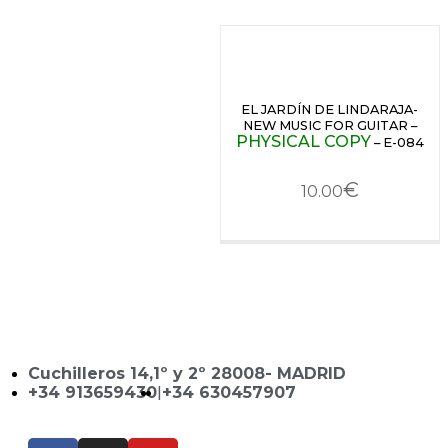
EL JARDÍN DE LINDARAJA-
NEW MUSIC FOR GUITAR –
PHYSICAL COPY
– E-084
€
10.00
Cuchilleros 14,1º y 2º 28008- MADRID
+34 913659430
|
+34 630457907