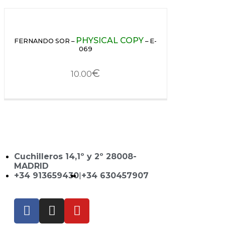
PHYSICAL COPY
FERNANDO SOR –
– E-
069
€
10.00
Cuchilleros 14,1º y 2º 28008-
MADRID
+34 913659430
|
+34 630457907