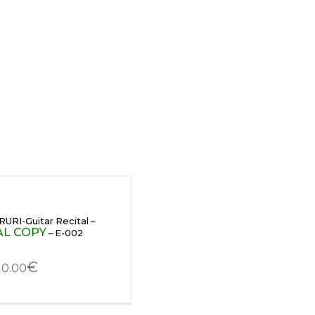
URI-Guitar Recital –
AL COPY
– E-002
€
10.00