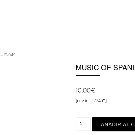
– E-049
MUSIC OF SPAN
10.00
€
[cue id=”2745″]
AÑADIR AL 