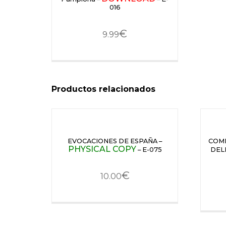
016
€
9.99
Productos relacionados
EVOCACIONES DE ESPAÑA –
COMP
PHYSICAL COPY
– E-075
DEL
€
10.00