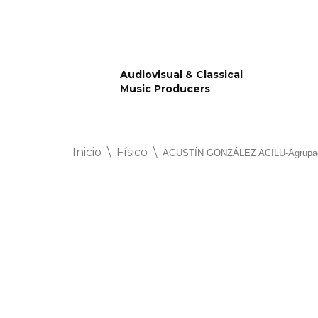
Saltar
al
Audiovisual & Classical
contenido
Music Producers
Inicio
\
Físico
\
AGUSTÍN GONZÁLEZ ACILU-Agrupaci