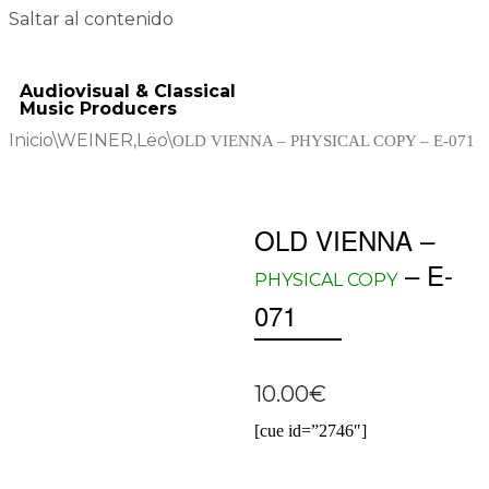
Saltar al contenido
Audiovisual & Classical
Music Producers
Inicio
\
WEINER,Lëo
\
OLD VIENNA – PHYSICAL COPY – E-071
OLD VIENNA –
– E-
PHYSICAL COPY
071
10.00
€
[cue id=”2746″]