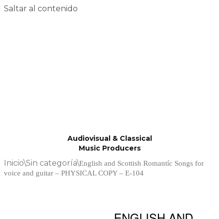
Saltar al contenido
Audiovisual & Classical
Music Producers
Inicio
\
Sin categoría
\
English and Scottish Romantíc Songs for
voice and guitar – PHYSICAL COPY – E-104
ENGLISH AND