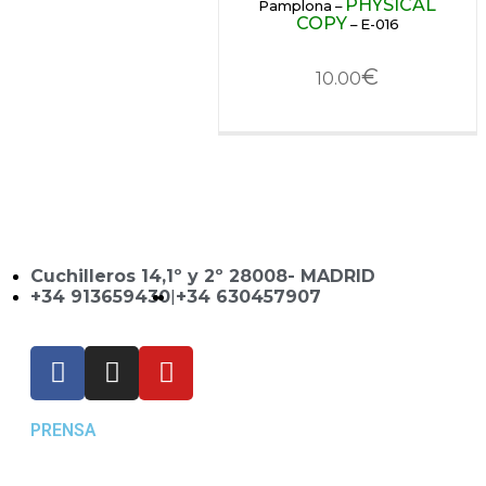
PHYSICAL
Pamplona –
COPY
– E-016
€
10.00
Cuchilleros 14,1º y 2º 28008- MADRID
+34 913659430
|
+34 630457907
PRENSA