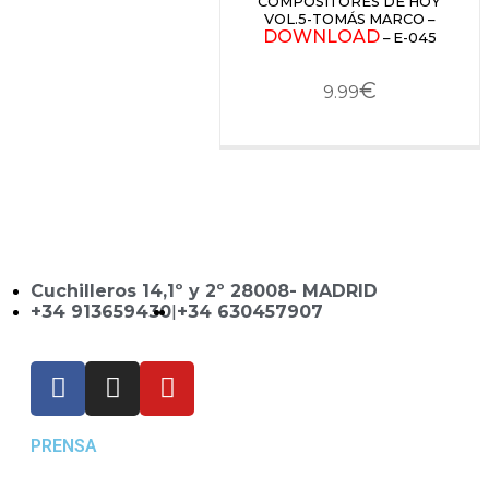
COMPOSITORES DE HOY
VOL.5-TOMÁS MARCO –
DOWNLOAD
– E-045
€
9.99
Cuchilleros 14,1º y 2º 28008- MADRID
+34 913659430
|
+34 630457907
PRENSA