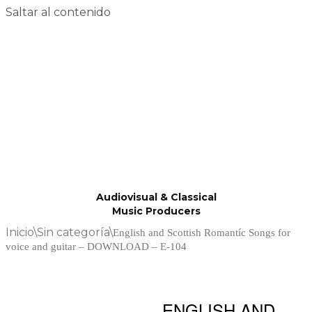
Saltar al contenido
Audiovisual & Classical
Music Producers
Inicio
\
Sin categoría
\
English and Scottish Romantíc Songs for
voice and guitar – DOWNLOAD – E-104
ENGLISH AND