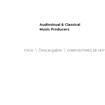
Saltar
al
Audiovisual & Classical
contenido
Music Producers
Inicio
\
Descargable
\
COMPOSITORES DE HOY 