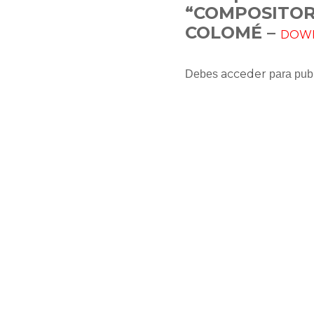
“COMPOSITORE
COLOMÉ –
DOW
acceder
Debes
para publ