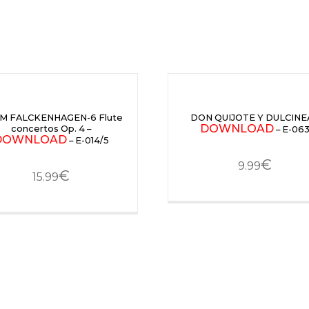
M FALCKENHAGEN-6 Flute
DON QUIJOTE Y DULCINEA
DOWNLOAD
concertos Op. 4 –
– E-06
DOWNLOAD
– E-014/5
€
9.99
€
15.99