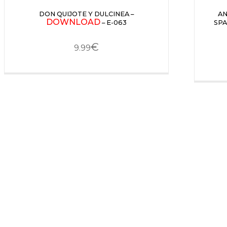
DON QUIJOTE Y DULCINEA –
A
DOWNLOAD
– E-063
SPA
€
9.99