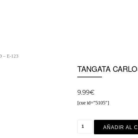
 – E-123
TANGATA CARLO
9.99
€
[cue id=”5105″]
AÑADIR AL 