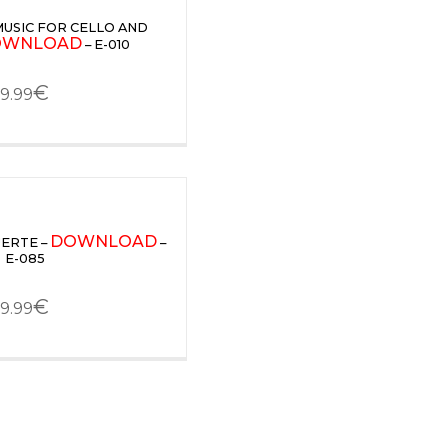
MUSIC FOR CELLO AND
OWNLOAD
– E-010
€
9.99
DOWNLOAD
UERTE –
–
E-085
€
9.99