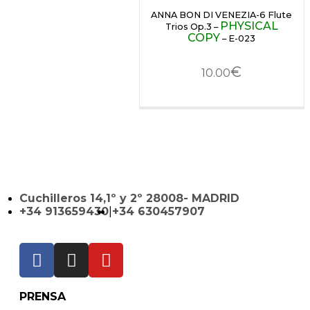
ANNA BON DI VENEZIA-6 Flute
PHYSICAL
Trios Op.3 –
COPY
– E-023
€
10.00
Cuchilleros 14,1º y 2º 28008- MADRID
+34 913659430
|
+34 630457907
PRENSA