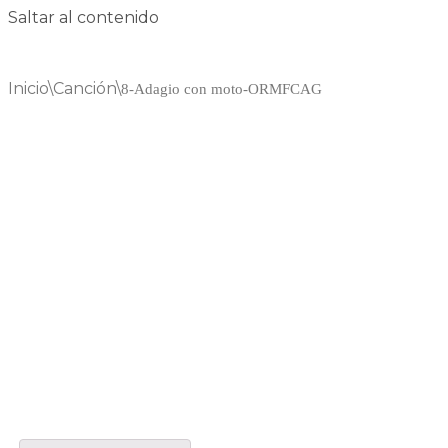
Saltar al contenido
Inicio
\
Canción
\
8-Adagio con moto-ORMFCAG