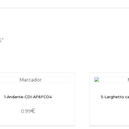
G”
1-Andante-CDI-AF6FCO4
5-Larghetto c
€
0.99