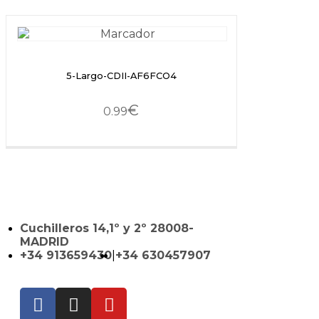
5-Largo-CDII-AF6FCO4
€
0.99
Cuchilleros 14,1º y 2º 28008-
MADRID
+34 913659430
|
+34 630457907