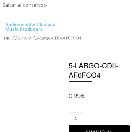
Saltar al contenido
Audiovisual & Classical
Music Producers
Inicio
\
Canción
\
5-Largo-CDII-AF6FCO4
5-LARGO-CDII-
AF6FCO4
0.99
€