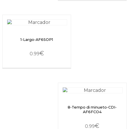
1-Largo-AF6SOP1
€
0.99
8-Tempo di minueto-CDI-
AF6FCO4
€
0.99