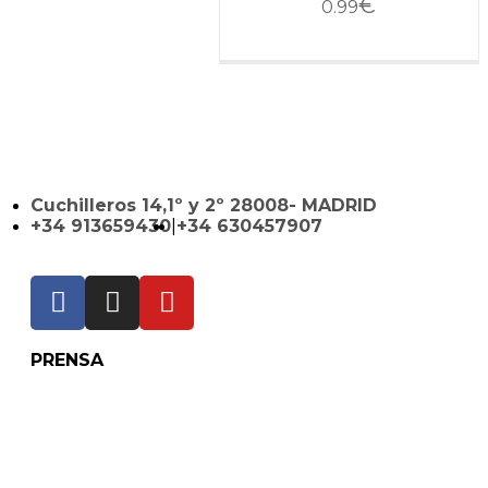
€
0.99
Cuchilleros 14,1º y 2º 28008- MADRID
+34 913659430
|
+34 630457907
PRENSA