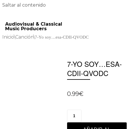
Saltar al contenido
Audiovisual & Classical
Music Producers
Inicio
\
Canción
\
7-Yo soy…esa-CDII-QVODC
7-YO SOY…ESA-
CDII-QVODC
0.99
€