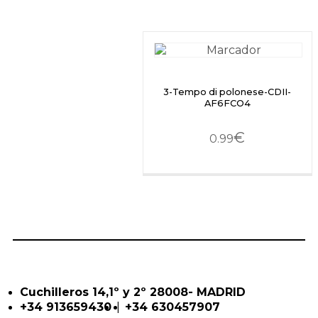
3-Tempo di polonese-CDII-
AF6FCO4
€
0.99
Cuchilleros 14,1º y 2º 28008- MADRID
|
+34 913659430
+34 630457907