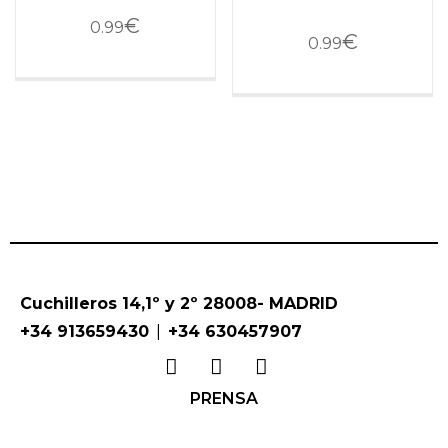
€
0.99
€
0.99
Cuchilleros 14,1º y 2º 28008- MADRID
|
+34 913659430
+34 630457907
PRENSA