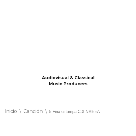
Saltar
al
contenido
Audiovisual & Classical
Music Producers
Inicio
\
Canción
\
5-Fina estampa CDI NMEEA