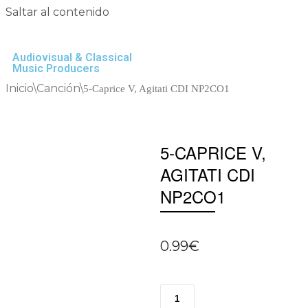
Saltar al contenido
Audiovisual & Classical
Music Producers
Inicio
\
Canción
\
5-Caprice V, Agitati CDI NP2CO1
5-CAPRICE V,
AGITATI CDI
NP2CO1
0.99
€