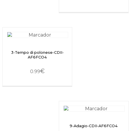
3-Tempo di polonese-CDII-
AF6FCO4
€
0.99
9-Adagio-CDII-AF6FCO4