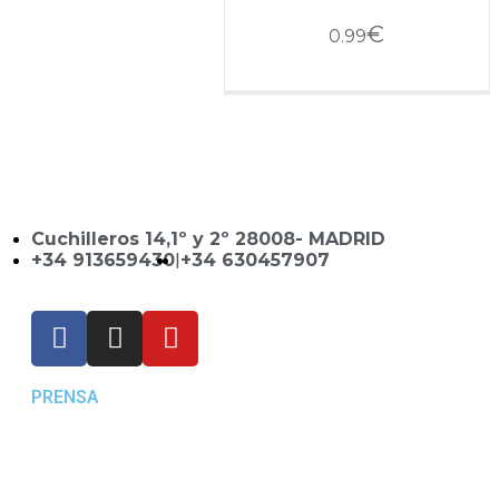
€
0.99
Cuchilleros 14,1º y 2º 28008- MADRID
+34 913659430
|
+34 630457907
PRENSA