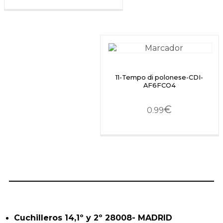
11-Tempo di polonese-CDI-
AF6FCO4
€
0.99
Cuchilleros 14,1º y 2º 28008- MADRID