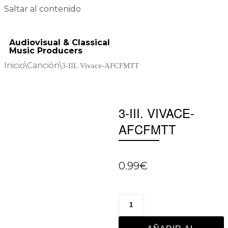
Saltar al contenido
Audiovisual & Classical
Music Producers
Inicio
\
Canción
\
3-III. Vivace-AFCFMTT
3-III. VIVACE-
AFCFMTT
0.99
€