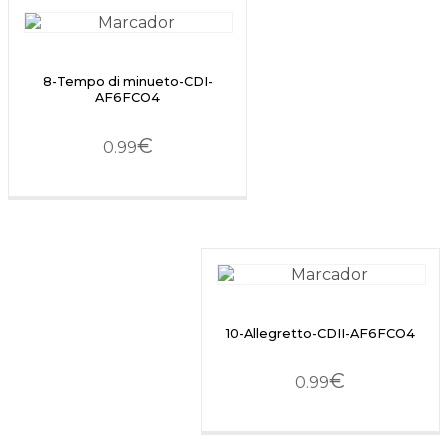
8-Tempo di minueto-CDI-
AF6FCO4
€
0.99
10-Allegretto-CDII-AF6FCO4
€
0.99