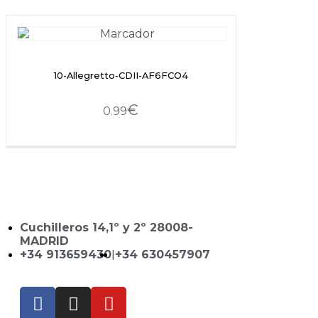
10-Allegretto-CDII-AF6FCO4
€
0.99
Cuchilleros 14,1º y 2º 28008-
MADRID
+34 913659430
|
+34 630457907