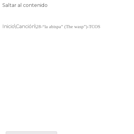
Saltar al contenido
Inicio
\
Canción
\
28-“la abispa” (The wasp”)-TCOS