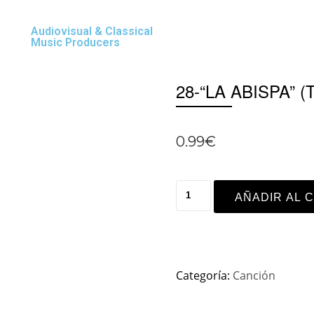
Audiovisual & Classical
Music Producers
28-“LA ABISPA” 
0.99
€
AÑADIR AL 
Categoría:
Canción