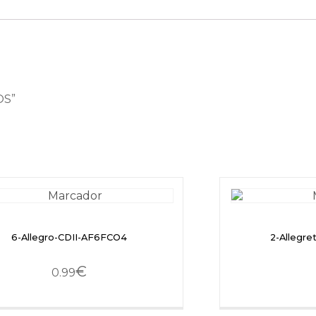
OS”
6-Allegro-CDII-AF6FCO4
2-Allegr
€
0.99