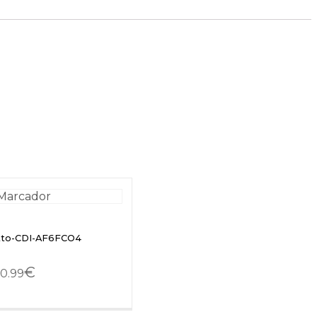
etto-CDI-AF6FCO4
€
0.99