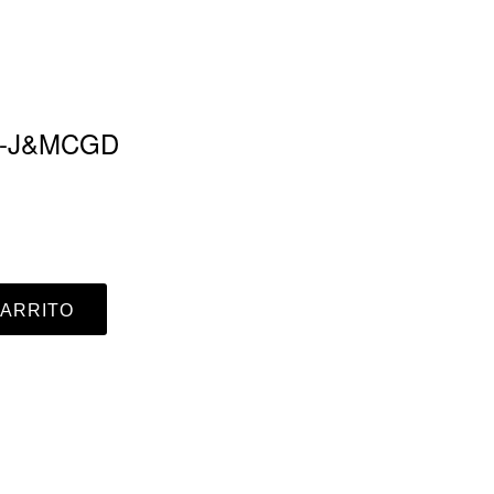
-J&MCGD
CARRITO