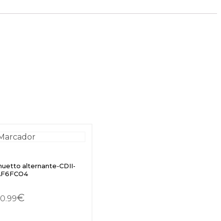
nuetto alternante-CDII-
AF6FCO4
€
0.99