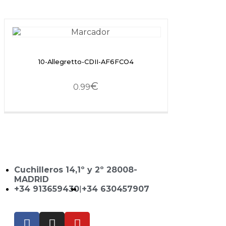
10-Allegretto-CDII-AF6FCO4
€
0.99
Cuchilleros 14,1º y 2º 28008-
MADRID
+34 913659430
|
+34 630457907