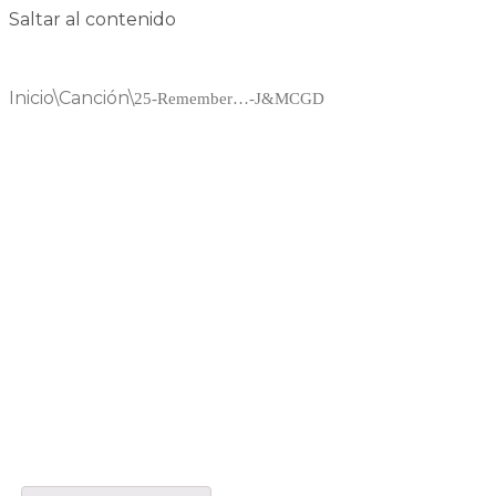
Saltar al contenido
Inicio
\
Canción
\
25-Remember…-J&MCGD