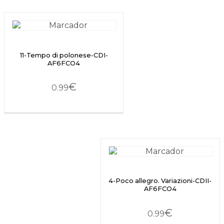
11-Tempo di polonese-CDI-
AF6FCO4
€
0.99
4-Poco allegro. Variazioni-CDII-
AF6FCO4
€
0.99