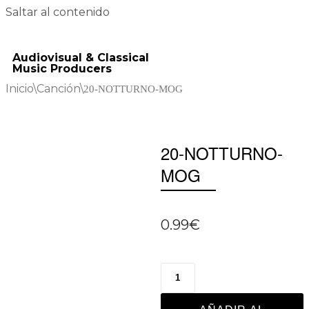
Saltar al contenido
Audiovisual & Classical
Music Producers
Inicio
\
Canción
\
20-NOTTURNO-MOG
20-NOTTURNO-
MOG
0.99
€