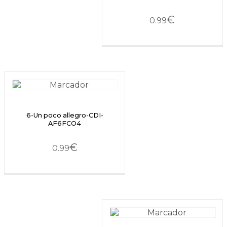
€
0.99
6-Un poco allegro-CDI-
AF6FCO4
€
0.99