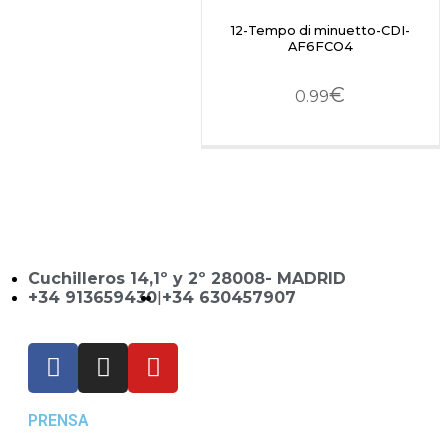
12-Tempo di minuetto-CDI-
AF6FCO4
€
0.99
Cuchilleros 14,1º y 2º 28008- MADRID
+34 913659430
|
+34 630457907
PRENSA