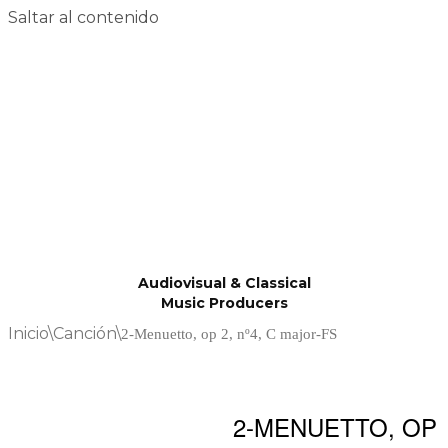
Saltar al contenido
Audiovisual & Classical
Music Producers
Inicio
\
Canción
\
2-Menuetto, op 2, nº4, C major-FS
2-MENUETTO, OP