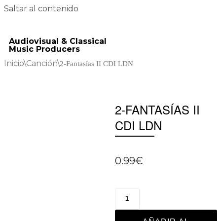
Saltar al contenido
Audiovisual & Classical
Music Producers
Inicio
\
Canción
\
2-Fantasías II CDI LDN
2-FANTASÍAS II
CDI LDN
0.99
€