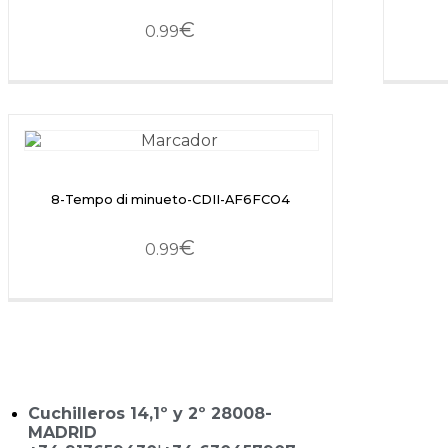
€
0.99
8-Tempo di minueto-CDII-AF6FCO4
€
0.99
Cuchilleros 14,1º y 2º 28008-
MADRID