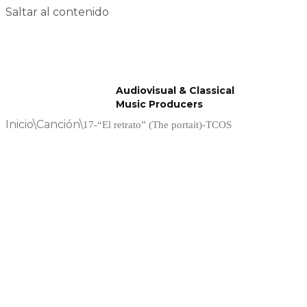
Saltar al contenido
Audiovisual & Classical
Music Producers
Inicio
\
Canción
\
17-“El retrato” (The portait)-TCOS