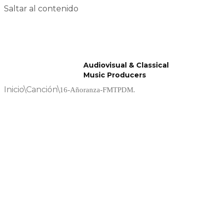
Saltar al contenido
Audiovisual & Classical
Music Producers
Inicio
\
Canción
\
16-Añoranza-FMTPDM.