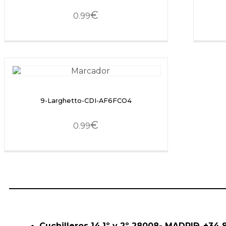
€
0.99
9-Larghetto-CDI-AF6FCO4
€
0.99
Cuchilleros 14,1º y 2º 28008- MADRID
+34 