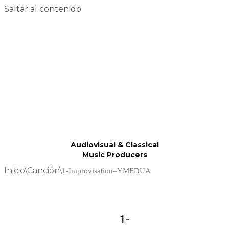
Saltar al contenido
Audiovisual & Classical
Music Producers
Inicio
\
Canción
\
1-Improvisation–YMEDUA
1-