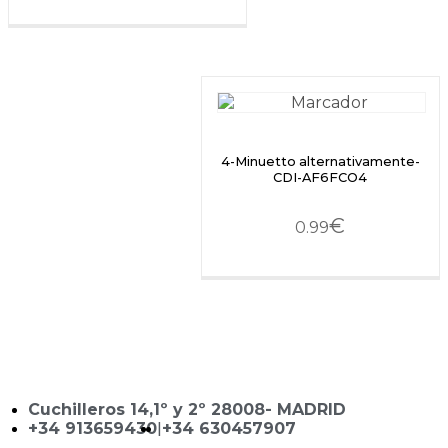
4-Minuetto alternativamente-
CDI-AF6FCO4
€
0.99
Cuchilleros 14,1º y 2º 28008- MADRID
+34 913659430
|
+34 630457907