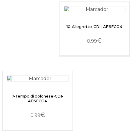
10-Allegretto-CDII-AF6FCO4
€
0.99
7-Tempo di polonese-CDI-
AF6FCO4
€
0.99