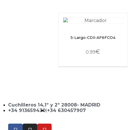
5-Largo-CDII-AF6FCO4
€
0.99
Cuchilleros 14,1º y 2º 28008- MADRID
+34 913659430
|
+34 630457907