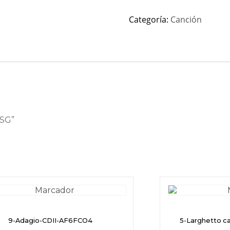
Categoría:
Canción
OSG”
9-Adagio-CDII-AF6FCO4
5-Larghetto c