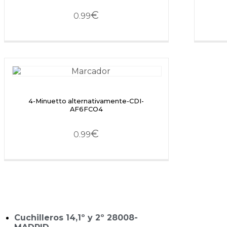
€
0.99
4-Minuetto alternativamente-CDI-
AF6FCO4
€
0.99
Cuchilleros 14,1º y 2º 28008-