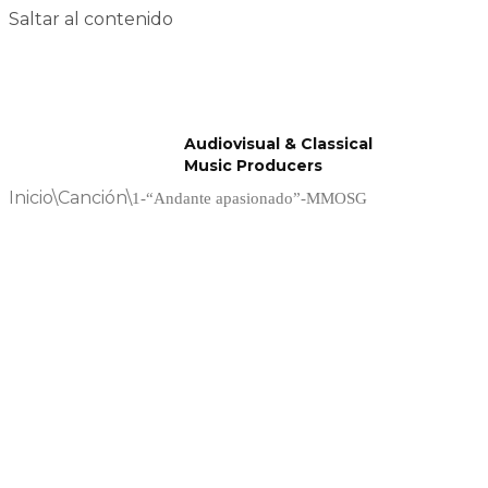
Saltar al contenido
Audiovisual & Classical
Music Producers
Inicio
\
Canción
\
1-“Andante apasionado”-MMOSG