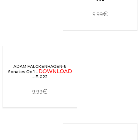
€
9.99
ADAM FALCKENHAGEN-6
DOWNLOAD
Sonates Op.1 –
– E-022
€
9.99