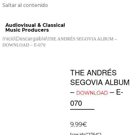
Saltar al contenido
Audiovisual & Classical
Music Producers
Inicio
\
Descargable
\
THE ANDRÉS SEGOVIA ALBUM –
DOWNLOAD – E-070
THE ANDRÉS
SEGOVIA ALBUM
–
– E-
DOWNLOAD
070
9.99
€
[cue id=”2764″]