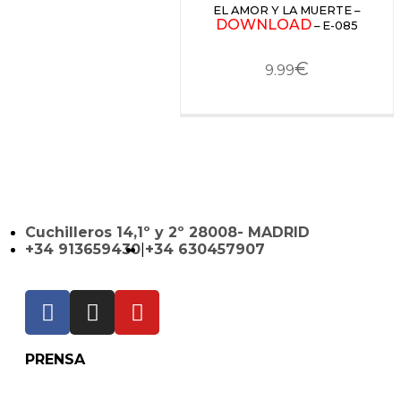
EL AMOR Y LA MUERTE –
DOWNLOAD
– E-085
€
9.99
Cuchilleros 14,1º y 2º 28008- MADRID
+34 913659430
|
+34 630457907
PRENSA