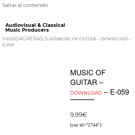
Saltar al contenido
Audiovisual & Classical
Music Producers
Inicio
\
SAGRERAS,Julio
\
MUSIC OF GUITAR – DOWNLOAD –
E-059
MUSIC OF
GUITAR –
– E-059
DOWNLOAD
9.99
€
[cue id=”2744″]