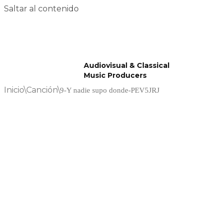
Saltar al contenido
Audiovisual & Classical
Music Producers
Inicio
\
Canción
\
9-Y nadie supo donde-PEV5JRJ