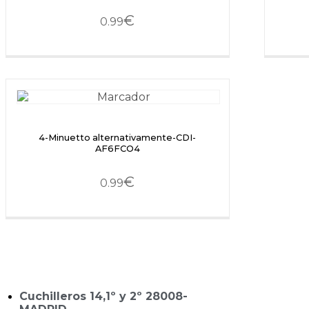
€
0.99
4-Minuetto alternativamente-CDI-
AF6FCO4
€
0.99
Cuchilleros 14,1º y 2º 28008-