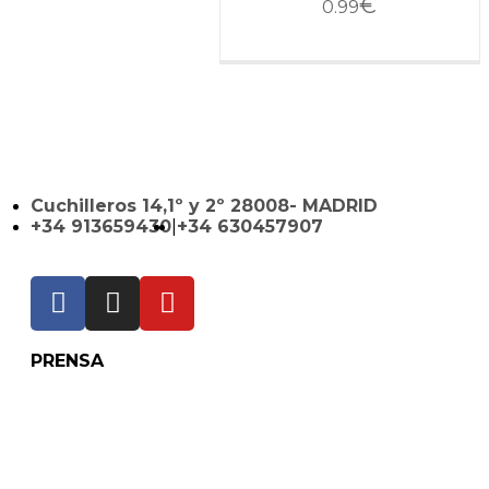
€
0.99
Cuchilleros 14,1º y 2º 28008- MADRID
+34 913659430
|
+34 630457907
PRENSA