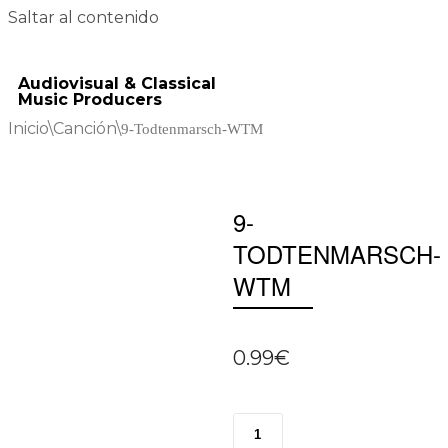
Saltar al contenido
Audiovisual & Classical
Music Producers
Inicio
\
Canción
\
9-Todtenmarsch-WTM
9-
TODTENMARSCH-
WTM
0.99
€