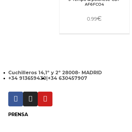
AF6FCO4
€
0.99
Cuchilleros 14,1º y 2º 28008- MADRID
+34 913659430
|
+34 630457907
PRENSA