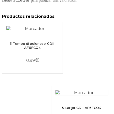
acceder
Debes
para publicar una valoración.
Productos relacionados
3-Tempo di polonese-CDII-
AF6FCO4
€
0.99
5-Largo-CDII-AF6FCO4