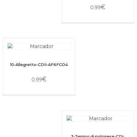
€
0.99
10-Allegretto-CDII-AF6FCO4
€
0.99
3-Tempo di polonese-CDI-