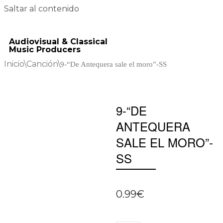
Saltar al contenido
Audiovisual & Classical
Music Producers
Inicio
\
Canción
\
9-“De Antequera sale el moro”-SS
9-“DE
ANTEQUERA
SALE EL MORO”-
SS
0.99
€