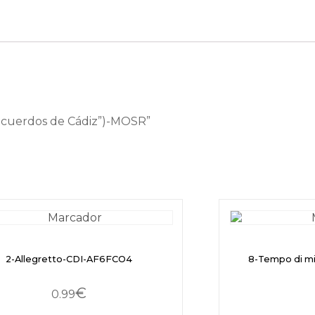
Recuerdos de Cádiz”)-MOSR”
2-Allegretto-CDI-AF6FCO4
8-Tempo di m
€
0.99