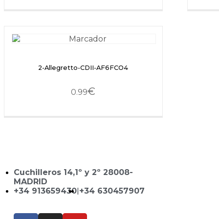
2-Allegretto-CDII-AF6FCO4
€
0.99
Cuchilleros 14,1º y 2º 28008-
MADRID
+34 913659430
|
+34 630457907