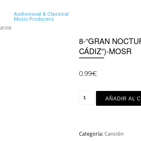
Audiovisual & Classical
Music Producers
)-MOSR
8-“GRAN NOCTU
CÁDIZ”)-MOSR
0.99
€
AÑADIR AL 
Categoría:
Canción