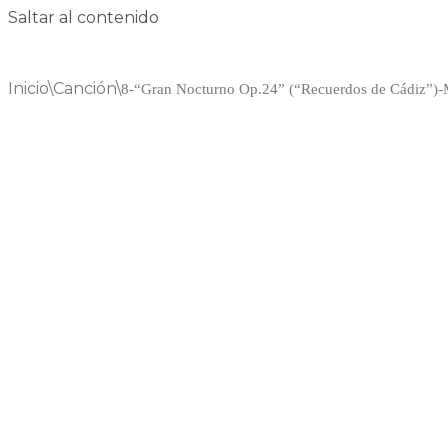
Saltar al contenido
Inicio
\
Canción
\
8-“Gran Nocturno Op.24” (“Recuerdos de Cádiz”