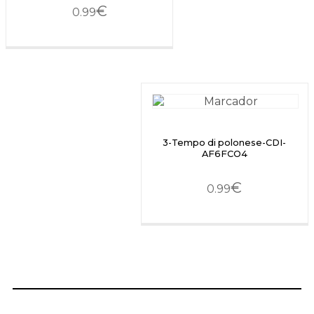
€
0.99
3-Tempo di polonese-CDI-
AF6FCO4
€
0.99