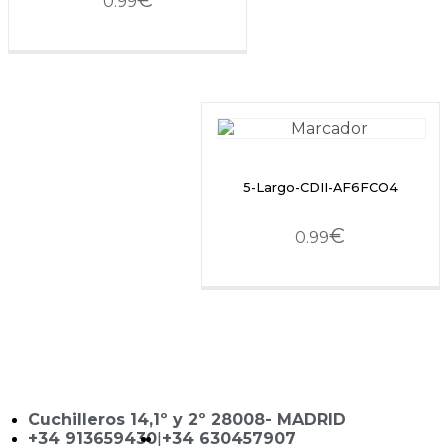
€
0.99
5-Largo-CDII-AF6FCO4
€
0.99
Cuchilleros 14,1º y 2º 28008- MADRID
+34 913659430
|
+34 630457907