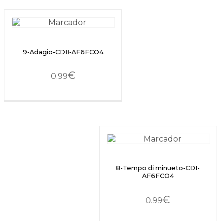
9-Adagio-CDII-AF6FCO4
€
0.99
8-Tempo di minueto-CDI-
AF6FCO4
€
0.99