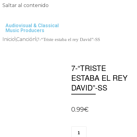
Saltar al contenido
Audiovisual & Classical
Music Producers
Inicio
\
Canción
\
7-“Triste estaba el rey David”-SS
7-“TRISTE
ESTABA EL REY
DAVID”-SS
0.99
€