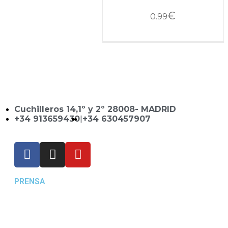
€
0.99
Cuchilleros 14,1º y 2º 28008- MADRID
+34 913659430
|
+34 630457907
PRENSA