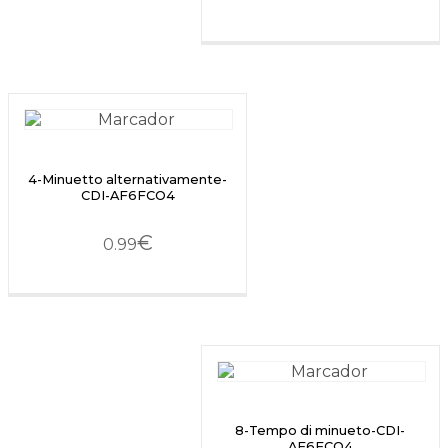
4-Minuetto alternativamente-
CDI-AF6FCO4
€
0.99
8-Tempo di minueto-CDI-
AF6FCO4