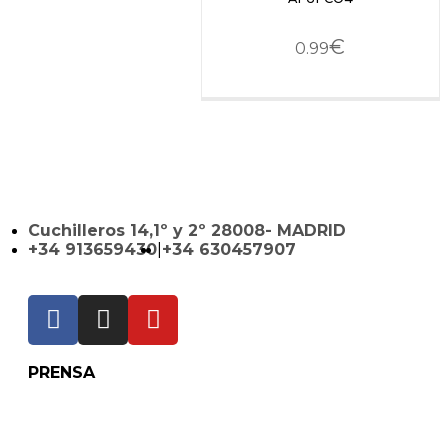
€
0.99
Cuchilleros 14,1º y 2º 28008- MADRID
+34 913659430
|
+34 630457907
PRENSA