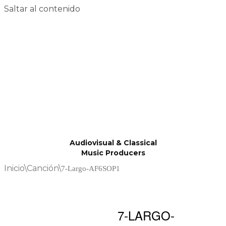
Saltar al contenido
Audiovisual & Classical
Music Producers
Inicio
\
Canción
\
7-Largo-AF6SOP1
7-LARGO-