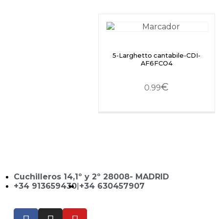
5-Larghetto cantabile-CDI-
AF6FCO4
€
0.99
Cuchilleros 14,1º y 2º 28008- MADRID
+34 913659430
|
+34 630457907