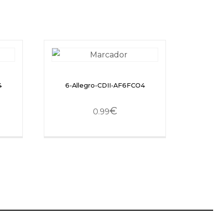
4
6-Allegro-CDII-AF6FCO4
€
0.99