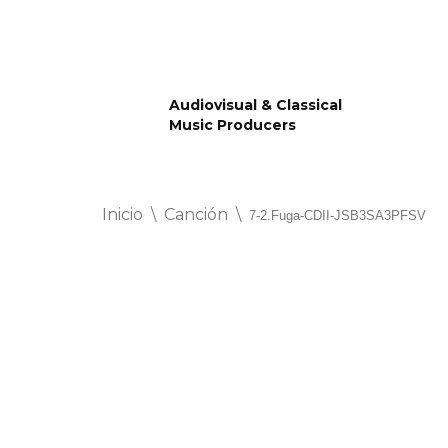
Saltar
al
Audiovisual & Classical
contenido
Music Producers
Inicio
\
Canción
\
7-2.Fuga-CDII-JSB3SA3PFSV