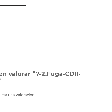
en valorar “7-2.Fuga-CDII-
”
icar una valoración.