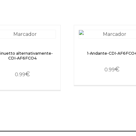
inuetto alternativamente-
1-Andante-CDI-AF6FCO
CDI-AF6FCO4
€
0.99
€
0.99