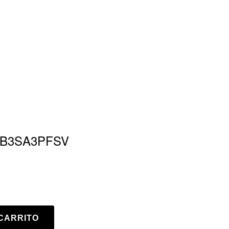
JSB3SA3PFSV
CARRITO