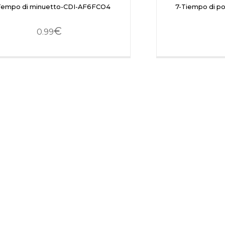
Tempo di minuetto-CDI-AF6FCO4
7-Tiempo di p
€
0.99