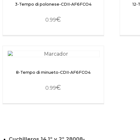
3-Tempo di polonese-CDII-AF6FCO4
12-
€
0.99
8-Tempo di minueto-CDII-AF6FCO4
€
0.99
Cuchilleros 14,1º y 2º 28008-