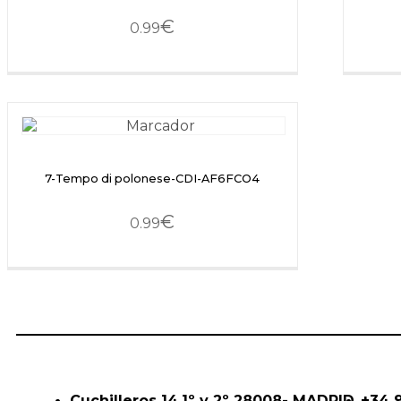
€
0.99
7-Tempo di polonese-CDI-AF6FCO4
€
0.99
Cuchilleros 14,1º y 2º 28008- MADRID
+34 