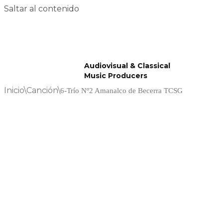
Saltar al contenido
Audiovisual & Classical
Music Producers
Inicio
\
Canción
\
6-Trío Nº2 Amanalco de Becerra TCSG